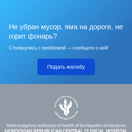
Не убран мусор, яма на дороге, не
горит фонарь?
Столкнулись с проблемой — сообщите о ней!
Подать жалобу
State budgetary institution of health of the Republic of Mordovia
MORDOVIAN REPUBLICAN CENTRAL CLINICAL HOSPITAL