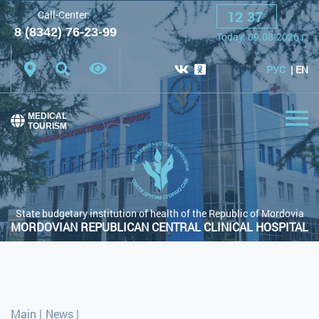
12
:
37
Call-Center:
A
A
A
Font:
8 (8342) 76-23-99
Today:
09.08.2026
г.
Color scheme:
White scheme
Black scheme
РУС
EN
Regular site
MEDICAL
TOURISM
State budgetary institution of health of the Republic of Mordovia
MORDOVIAN REPUBLICAN CENTRAL CLINICAL HOSPITAL
Main
|
News
|