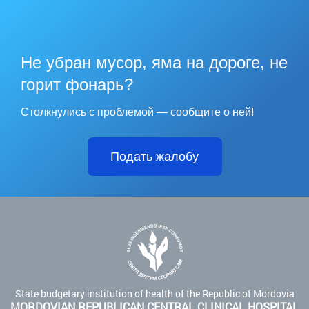
Не убран мусор, яма на дороге, не
горит фонарь?
Столкнулись с проблемой — сообщите о ней!
Подать жалобу
State budgetary institution of health of the Republic of Mordovia
MORDOVIAN REPUBLICAN CENTRAL CLINICAL HOSPITAL