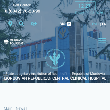
12
:
27
Call-Center:
A
A
A
Font:
8 (8342) 76-23-99
Today:
09.08.2026
г.
Color scheme:
White scheme
Black scheme
РУС
EN
Regular site
MEDICAL
TOURISM
State budgetary institution of health of the Republic of Mordovia
MORDOVIAN REPUBLICAN CENTRAL CLINICAL HOSPITAL
Main
|
News
|