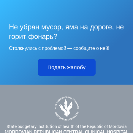
Не убран мусор, яма на дороге, не
горит фонарь?
Столкнулись с проблемой — сообщите о ней!
Подать жалобу
State budgetary institution of health of the Republic of Mordovia
MORDOVIAN REPUBLICAN CENTRAL CLINICAL HOSPITAL