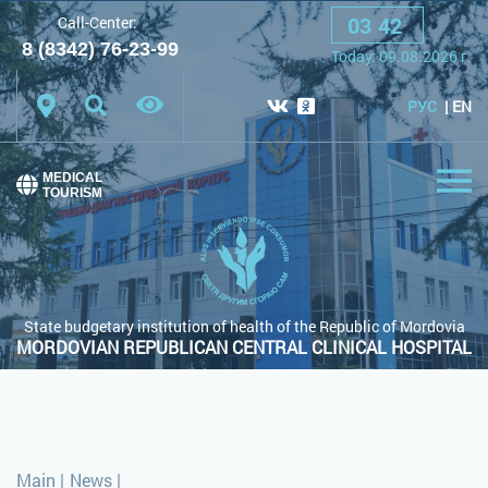
03
:
42
Call-Center:
A
A
A
Font:
8 (8342) 76-23-99
Today:
09.08.2026
г.
Color scheme:
White scheme
Black scheme
РУС
EN
Regular site
MEDICAL
TOURISM
State budgetary institution of health of the Republic of Mordovia
MORDOVIAN REPUBLICAN CENTRAL CLINICAL HOSPITAL
Main
|
News
|