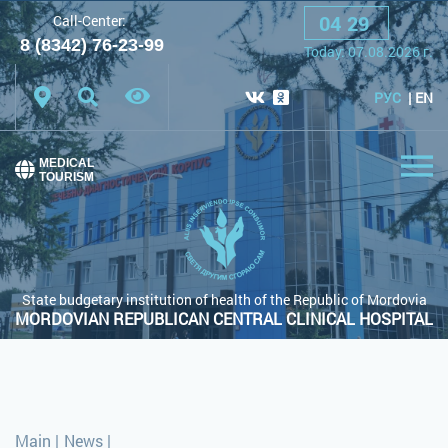
04
:
29
Call-Center:
A
A
A
Font:
8 (8342) 76-23-99
Today:
07.08.2026
г.
Color scheme:
White scheme
Black scheme
РУС
EN
Regular site
MEDICAL
TOURISM
State budgetary institution of health of the Republic of Mordovia
MORDOVIAN REPUBLICAN CENTRAL CLINICAL HOSPITAL
Main
|
News
|