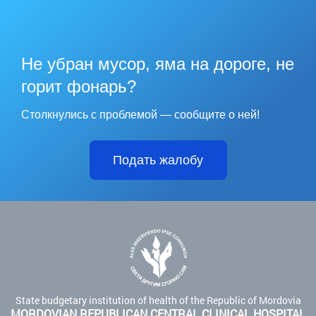
Не убран мусор, яма на дороге, не
горит фонарь?
Столкнулись с проблемой — сообщите о ней!
Подать жалобу
State budgetary institution of health of the Republic of Mordovia
MORDOVIAN REPUBLICAN CENTRAL CLINICAL HOSPITAL