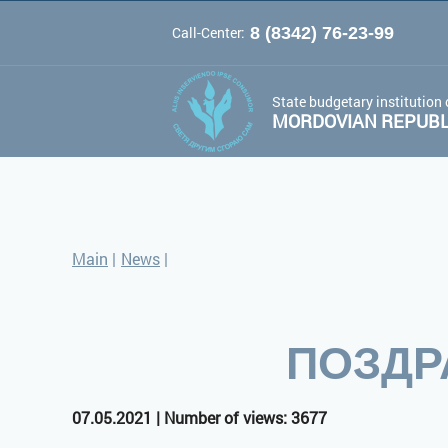
Call-Center:
8 (8342) 76-23-99
A
A
Color 
Font:
A
State budgetary institution 
MORDOVIAN REPUBLI
Main
|
News
|
ПОЗДР
07.05.2021 | Number of views: 3677