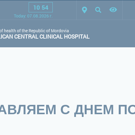
10
:
54
scheme:
White scheme
Black scheme
Regular site
Today:
07.08.2026
г.
of health of the Republic of Mordovia
CAN CENTRAL CLINICAL HOSPITAL
АВЛЯЕМ С ДНЕМ П