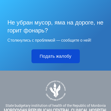
Не убран мусор, яма на дороге, не
горит фонарь?
Столкнулись с проблемой — сообщите о ней!
Подать жалобу
State budgetary institution of health of the Republic of Mordovia
MORDOVIAN REPUBLICAN CENTRAL CLINICAL HOSPITAL