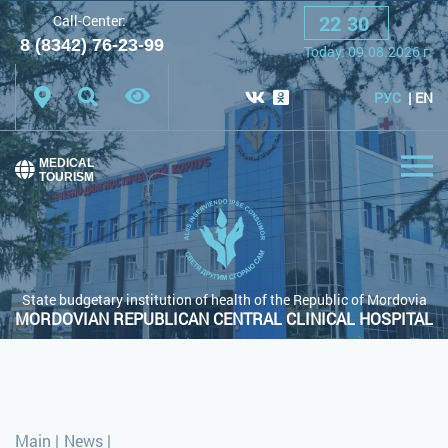
22
:
30
Call-Center:
A
A
A
Font:
8 (8342) 76-23-99
Today:
09.08.2026
г.
Color scheme:
White scheme
Black scheme
РУС
EN
Regular site
MEDICAL
TOURISM
State budgetary institution of health of the Republic of Mordovia
MORDOVIAN REPUBLICAN CENTRAL CLINICAL HOSPITAL
Main
|
News
|