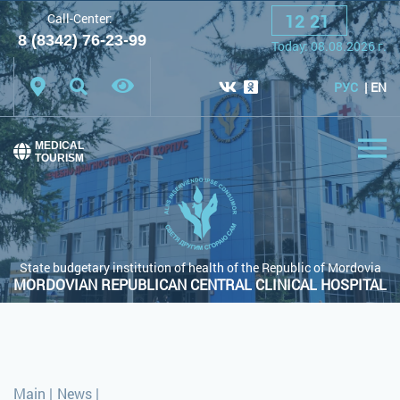
12
:
21
Call-Center:
A
A
A
Font:
8 (8342) 76-23-99
Today:
08.08.2026
г.
Color scheme:
White scheme
Black scheme
РУС
EN
Regular site
MEDICAL
TOURISM
State budgetary institution of health of the Republic of Mordovia
MORDOVIAN REPUBLICAN CENTRAL CLINICAL HOSPITAL
Main
|
News
|