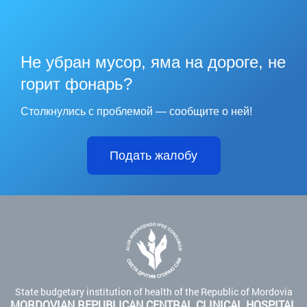
Не убран мусор, яма на дороге, не
горит фонарь?
Столкнулись с проблемой — сообщите о ней!
Подать жалобу
State budgetary institution of health of the Republic of Mordovia
MORDOVIAN REPUBLICAN CENTRAL CLINICAL HOSPITAL