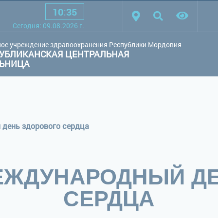
10
:
35
товая схема:
Белая схема
Черная схема
Обычный сай
Cегодня:
09.08.2026
г.
ое учреждение здравоохранения Республики Мордовия
УБЛИКАНСКАЯ ЦЕНТРАЛЬНАЯ
ЛЬНИЦА
 день здорового сердца
 МЕЖДУНАРОДНЫЙ Д
СЕРДЦА