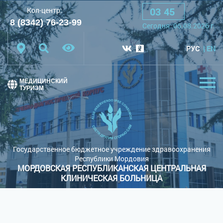
03
:
45
Кол-центр:
A
A
A
Шрифт:
8 (8342) 76-23-99
Cегодня:
06.08.2026
г.
Цветовая схема:
Белая схема
Черная схема
РУС
EN
Обычный сайт
МЕДИЦИНСКИЙ
ТУРИЗМ
Государственное бюджетное учреждение здравоохранения
Республики Мордовия
МОРДОВСКАЯ РЕСПУБЛИКАНСКАЯ ЦЕНТРАЛЬНАЯ
КЛИНИЧЕСКАЯ БОЛЬНИЦА