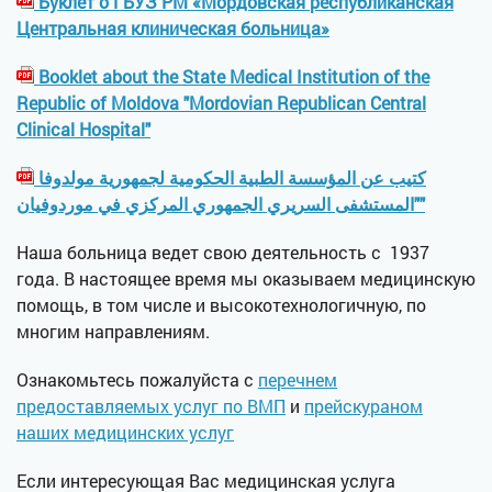
Буклет о ГБУЗ РМ «Мордовская республиканская
Центральная клиническая больница»
Booklet about the State Medical Institution of the
Republic of Moldova "Mordovian Republican Central
Clinical Hospital"
كتيب عن المؤسسة الطبية الحكومية لجمهورية مولدوفا
"المستشفى السريري الجمهوري المركزي في موردوفيان"
Наша больница ведет свою деятельность с 1937
года. В настоящее время мы оказываем медицинскую
помощь, в том числе и высокотехнологичную, по
многим направлениям.
Ознакомьтесь пожалуйста с
перечнем
предоставляемых услуг по ВМП
и
прейскураном
наших медицинских услуг
Если интересующая Вас медицинская услуга