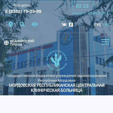
03
:
23
Кол-центр:
A
A
A
Шрифт:
8 (8342) 76-23-99
Cегодня:
08.08.2026
г.
Цветовая схема:
Белая схема
Черная схема
РУС
EN
Обычный сайт
МЕДИЦИНСКИЙ
ТУРИЗМ
Государственное бюджетное учреждение здравоохранения
Республики Мордовия
МОРДОВСКАЯ РЕСПУБЛИКАНСКАЯ ЦЕНТРАЛЬНАЯ
КЛИНИЧЕСКАЯ БОЛЬНИЦА