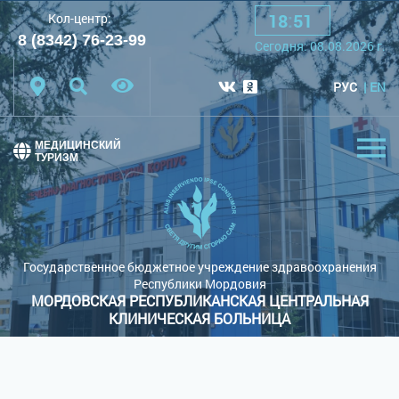
18
:
51
Кол-центр:
A
A
A
Шрифт:
8 (8342) 76-23-99
Сегодня:
08.08.2026
г.
Цветовая схема:
Белая схема
Черная схема
РУС
EN
Обычный сайт
МЕДИЦИНСКИЙ
ТУРИЗМ
Государственное бюджетное учреждение здравоохранения
Республики Мордовия
МОРДОВСКАЯ РЕСПУБЛИКАНСКАЯ ЦЕНТРАЛЬНАЯ
КЛИНИЧЕСКАЯ БОЛЬНИЦА