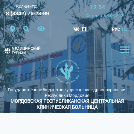
12
:
54
Кол-центр:
A
A
A
Шрифт:
8 (8342) 76-23-99
Cегодня:
08.08.2026
г.
Цветовая схема:
Белая схема
Черная схема
РУС
EN
Обычный сайт
МЕДИЦИНСКИЙ
ТУРИЗМ
Государственное бюджетное учреждение здравоохранения
Республики Мордовия
МОРДОВСКАЯ РЕСПУБЛИКАНСКАЯ ЦЕНТРАЛЬНАЯ
КЛИНИЧЕСКАЯ БОЛЬНИЦА