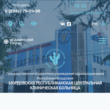
18
:
33
Кол-центр:
A
A
A
Шрифт:
8 (8342) 76-23-99
Cегодня:
08.08.2026
г.
Цветовая схема:
Белая схема
Черная схема
РУС
EN
Обычный сайт
МЕДИЦИНСКИЙ
ТУРИЗМ
Государственное бюджетное учреждение здравоохранения
Республики Мордовия
МОРДОВСКАЯ РЕСПУБЛИКАНСКАЯ ЦЕНТРАЛЬНАЯ
КЛИНИЧЕСКАЯ БОЛЬНИЦА