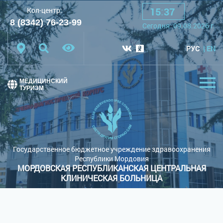
15
:
37
Кол-центр:
A
A
A
Шрифт:
8 (8342) 76-23-99
Cегодня:
09.08.2026
г.
Цветовая схема:
Белая схема
Черная схема
РУС
EN
Обычный сайт
МЕДИЦИНСКИЙ
ТУРИЗМ
Государственное бюджетное учреждение здравоохранения
Республики Мордовия
МОРДОВСКАЯ РЕСПУБЛИКАНСКАЯ ЦЕНТРАЛЬНАЯ
КЛИНИЧЕСКАЯ БОЛЬНИЦА