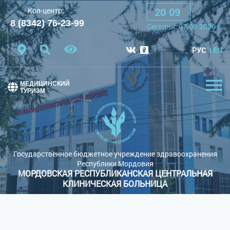
20
:
09
Кол-центр:
A
A
A
Шрифт:
8 (8342) 76-23-99
Cегодня:
07.08.2026
г.
Цветовая схема:
Белая схема
Черная схема
РУС
EN
Обычный сайт
МЕДИЦИНСКИЙ
ТУРИЗМ
Государственное бюджетное учреждение здравоохранения
Республики Мордовия
МОРДОВСКАЯ РЕСПУБЛИКАНСКАЯ ЦЕНТРАЛЬНАЯ
КЛИНИЧЕСКАЯ БОЛЬНИЦА