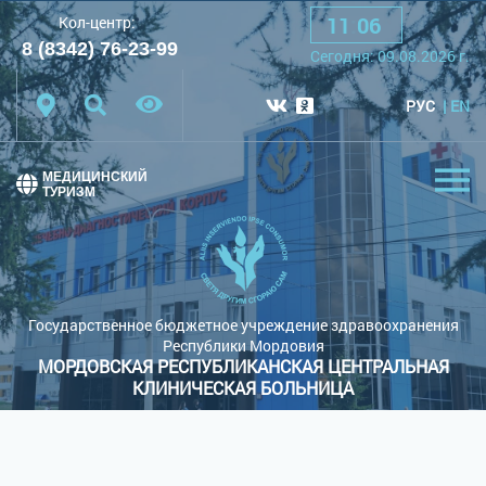
11
:
06
Кол-центр:
A
A
A
Шрифт:
8 (8342) 76-23-99
Cегодня:
09.08.2026
г.
Цветовая схема:
Белая схема
Черная схема
РУС
EN
Обычный сайт
МЕДИЦИНСКИЙ
ТУРИЗМ
Государственное бюджетное учреждение здравоохранения
Республики Мордовия
МОРДОВСКАЯ РЕСПУБЛИКАНСКАЯ ЦЕНТРАЛЬНАЯ
КЛИНИЧЕСКАЯ БОЛЬНИЦА