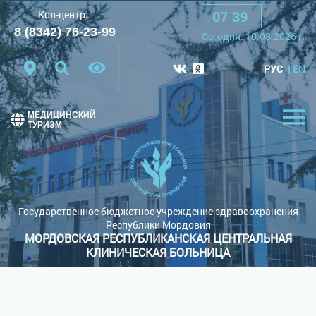
07
:
39
Кол-центр:
A
A
A
Шрифт:
8 (8342) 76-23-99
Сегодня:
10.08.2026
г.
Цветовая схема:
Белая схема
Черная схема
РУС
EN
Обычный сайт
МЕДИЦИНСКИЙ
ТУРИЗМ
Государственное бюджетное учреждение здравоохранения
Республики Мордовия
МОРДОВСКАЯ РЕСПУБЛИКАНСКАЯ ЦЕНТРАЛЬНАЯ
КЛИНИЧЕСКАЯ БОЛЬНИЦА