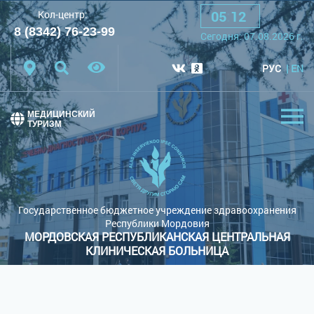
05
:
12
Кол-центр:
A
A
A
Шрифт:
8 (8342) 76-23-99
Cегодня:
07.08.2026
г.
Цветовая схема:
Белая схема
Черная схема
РУС
EN
Обычный сайт
МЕДИЦИНСКИЙ
ТУРИЗМ
Государственное бюджетное учреждение здравоохранения
Республики Мордовия
МОРДОВСКАЯ РЕСПУБЛИКАНСКАЯ ЦЕНТРАЛЬНАЯ
КЛИНИЧЕСКАЯ БОЛЬНИЦА