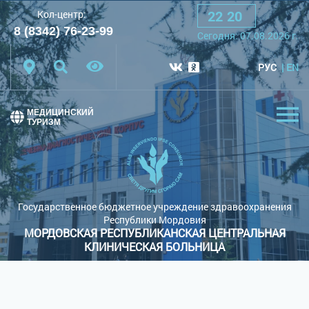
22
:
20
Кол-центр:
A
A
A
Шрифт:
8 (8342) 76-23-99
Cегодня:
07.08.2026
г.
Цветовая схема:
Белая схема
Черная схема
РУС
EN
Обычный сайт
МЕДИЦИНСКИЙ
ТУРИЗМ
Государственное бюджетное учреждение здравоохранения
Республики Мордовия
МОРДОВСКАЯ РЕСПУБЛИКАНСКАЯ ЦЕНТРАЛЬНАЯ
КЛИНИЧЕСКАЯ БОЛЬНИЦА