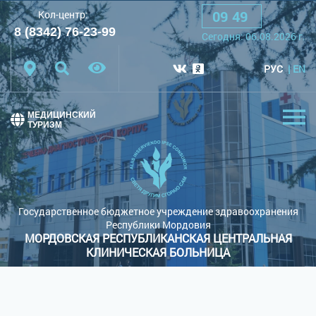
09
:
49
Кол-центр:
A
A
A
Шрифт:
8 (8342) 76-23-99
Cегодня:
06.08.2026
г.
Цветовая схема:
Белая схема
Черная схема
РУС
EN
Обычный сайт
МЕДИЦИНСКИЙ
ТУРИЗМ
Государственное бюджетное учреждение здравоохранения
Республики Мордовия
МОРДОВСКАЯ РЕСПУБЛИКАНСКАЯ ЦЕНТРАЛЬНАЯ
КЛИНИЧЕСКАЯ БОЛЬНИЦА