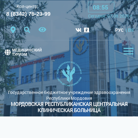
08
:
55
Кол-центр:
A
A
A
Шрифт:
8 (8342) 76-23-99
Cегодня:
07.08.2026
г.
Цветовая схема:
Белая схема
Черная схема
РУС
EN
Обычный сайт
МЕДИЦИНСКИЙ
ТУРИЗМ
Государственное бюджетное учреждение здравоохранения
Республики Мордовия
МОРДОВСКАЯ РЕСПУБЛИКАНСКАЯ ЦЕНТРАЛЬНАЯ
КЛИНИЧЕСКАЯ БОЛЬНИЦА