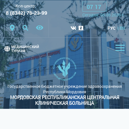
07
:
17
Кол-центр:
A
A
A
Шрифт:
8 (8342) 76-23-99
Cегодня:
06.08.2026
г.
Цветовая схема:
Белая схема
Черная схема
РУС
EN
Обычный сайт
МЕДИЦИНСКИЙ
ТУРИЗМ
Государственное бюджетное учреждение здравоохранения
Республики Мордовия
МОРДОВСКАЯ РЕСПУБЛИКАНСКАЯ ЦЕНТРАЛЬНАЯ
КЛИНИЧЕСКАЯ БОЛЬНИЦА