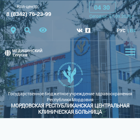
04
:
30
Кол-центр:
A
A
A
Шрифт:
8 (8342) 76-23-99
Cегодня:
07.08.2026
г.
Цветовая схема:
Белая схема
Черная схема
РУС
EN
Обычный сайт
МЕДИЦИНСКИЙ
ТУРИЗМ
Государственное бюджетное учреждение здравоохранения
Республики Мордовия
МОРДОВСКАЯ РЕСПУБЛИКАНСКАЯ ЦЕНТРАЛЬНАЯ
КЛИНИЧЕСКАЯ БОЛЬНИЦА