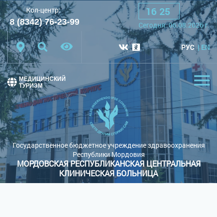
16
:
25
Кол-центр:
A
A
A
Шрифт:
8 (8342) 76-23-99
Сегодня:
06.08.2026
г.
Цветовая схема:
Белая схема
Черная схема
РУС
EN
Обычный сайт
МЕДИЦИНСКИЙ
ТУРИЗМ
Государственное бюджетное учреждение здравоохранения
Республики Мордовия
МОРДОВСКАЯ РЕСПУБЛИКАНСКАЯ ЦЕНТРАЛЬНАЯ
КЛИНИЧЕСКАЯ БОЛЬНИЦА