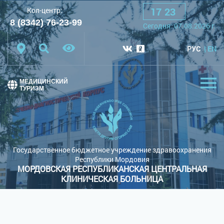
17
:
23
Кол-центр:
A
A
A
Шрифт:
8 (8342) 76-23-99
Cегодня:
07.08.2026
г.
Цветовая схема:
Белая схема
Черная схема
РУС
EN
Обычный сайт
МЕДИЦИНСКИЙ
ТУРИЗМ
Государственное бюджетное учреждение здравоохранения
Республики Мордовия
МОРДОВСКАЯ РЕСПУБЛИКАНСКАЯ ЦЕНТРАЛЬНАЯ
КЛИНИЧЕСКАЯ БОЛЬНИЦА