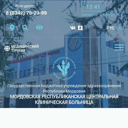
13
:
41
Кол-центр:
A
A
A
Шрифт:
8 (8342) 76-23-99
Cегодня:
08.08.2026
г.
Цветовая схема:
Белая схема
Черная схема
РУС
EN
Обычный сайт
МЕДИЦИНСКИЙ
ТУРИЗМ
Государственное бюджетное учреждение здравоохранения
Республики Мордовия
МОРДОВСКАЯ РЕСПУБЛИКАНСКАЯ ЦЕНТРАЛЬНАЯ
КЛИНИЧЕСКАЯ БОЛЬНИЦА