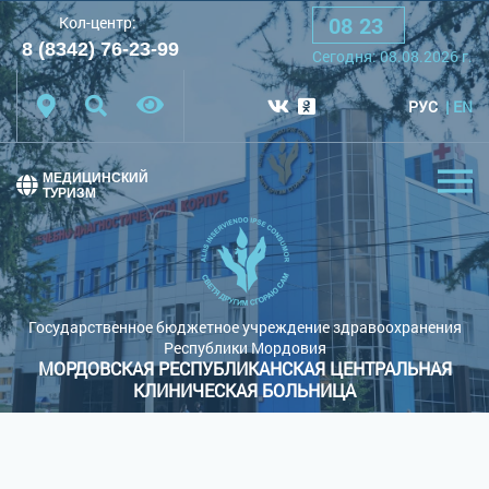
08
:
23
Кол-центр:
A
A
A
Шрифт:
8 (8342) 76-23-99
Cегодня:
08.08.2026
г.
Цветовая схема:
Белая схема
Черная схема
РУС
EN
Обычный сайт
МЕДИЦИНСКИЙ
ТУРИЗМ
Государственное бюджетное учреждение здравоохранения
Республики Мордовия
МОРДОВСКАЯ РЕСПУБЛИКАНСКАЯ ЦЕНТРАЛЬНАЯ
КЛИНИЧЕСКАЯ БОЛЬНИЦА