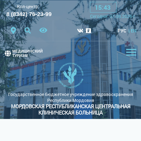
15
:
43
Кол-центр:
A
A
A
Шрифт:
8 (8342) 76-23-99
Cегодня:
07.08.2026
г.
Цветовая схема:
Белая схема
Черная схема
РУС
EN
Обычный сайт
МЕДИЦИНСКИЙ
ТУРИЗМ
Государственное бюджетное учреждение здравоохранения
Республики Мордовия
МОРДОВСКАЯ РЕСПУБЛИКАНСКАЯ ЦЕНТРАЛЬНАЯ
КЛИНИЧЕСКАЯ БОЛЬНИЦА