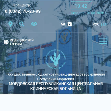
19
:
42
Кол-центр:
A
A
A
Шрифт:
8 (8342) 76-23-99
Cегодня:
10.08.2026
г.
Цветовая схема:
Белая схема
Черная схема
РУС
EN
Обычный сайт
МЕДИЦИНСКИЙ
ТУРИЗМ
Государственное бюджетное учреждение здравоохранения
Республики Мордовия
МОРДОВСКАЯ РЕСПУБЛИКАНСКАЯ ЦЕНТРАЛЬНАЯ
КЛИНИЧЕСКАЯ БОЛЬНИЦА