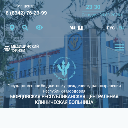
23
:
30
Кол-центр:
A
A
A
Шрифт:
8 (8342) 76-23-99
Cегодня:
06.08.2026
г.
Цветовая схема:
Белая схема
Черная схема
РУС
EN
Обычный сайт
МЕДИЦИНСКИЙ
ТУРИЗМ
Государственное бюджетное учреждение здравоохранения
Республики Мордовия
МОРДОВСКАЯ РЕСПУБЛИКАНСКАЯ ЦЕНТРАЛЬНАЯ
КЛИНИЧЕСКАЯ БОЛЬНИЦА