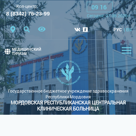
09
:
16
Кол-центр:
A
A
A
Шрифт:
8 (8342) 76-23-99
Сегодня:
07.08.2026
г.
Цветовая схема:
Белая схема
Черная схема
РУС
EN
Обычный сайт
МЕДИЦИНСКИЙ
ТУРИЗМ
Государственное бюджетное учреждение здравоохранения
Республики Мордовия
МОРДОВСКАЯ РЕСПУБЛИКАНСКАЯ ЦЕНТРАЛЬНАЯ
КЛИНИЧЕСКАЯ БОЛЬНИЦА