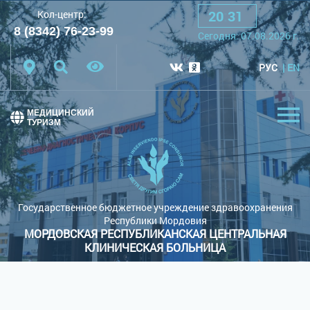
20
:
31
Кол-центр:
A
A
A
Шрифт:
8 (8342) 76-23-99
Сегодня:
07.08.2026
г.
Цветовая схема:
Белая схема
Черная схема
РУС
EN
Обычный сайт
МЕДИЦИНСКИЙ
ТУРИЗМ
Государственное бюджетное учреждение здравоохранения
Республики Мордовия
МОРДОВСКАЯ РЕСПУБЛИКАНСКАЯ ЦЕНТРАЛЬНАЯ
КЛИНИЧЕСКАЯ БОЛЬНИЦА