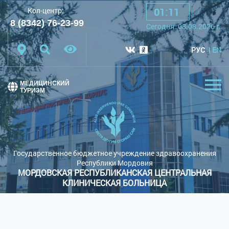
01
:
11
Кол-центр:
A
A
A
Шрифт:
8 (8342) 76-23-99
Cегодня:
08.08.2026
г.
Цветовая схема:
Белая схема
Черная схема
РУС
EN
Обычный сайт
МЕДИЦИНСКИЙ
ТУРИЗМ
Государственное бюджетное учреждение здравоохранения
Республики Мордовия
МОРДОВСКАЯ РЕСПУБЛИКАНСКАЯ ЦЕНТРАЛЬНАЯ
КЛИНИЧЕСКАЯ БОЛЬНИЦА