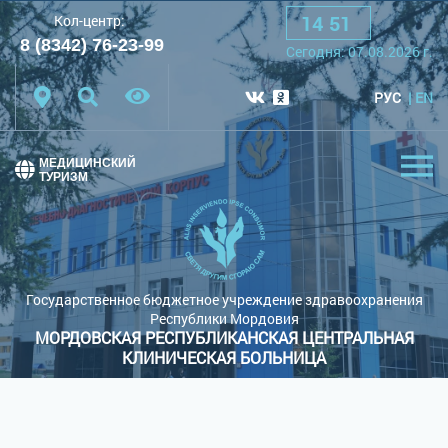
14
:
51
Кол-центр:
A
A
A
Шрифт:
8 (8342) 76-23-99
Сегодня:
07.08.2026
г.
Цветовая схема:
Белая схема
Черная схема
РУС
EN
Обычный сайт
МЕДИЦИНСКИЙ
ТУРИЗМ
Государственное бюджетное учреждение здравоохранения
Республики Мордовия
МОРДОВСКАЯ РЕСПУБЛИКАНСКАЯ ЦЕНТРАЛЬНАЯ
КЛИНИЧЕСКАЯ БОЛЬНИЦА