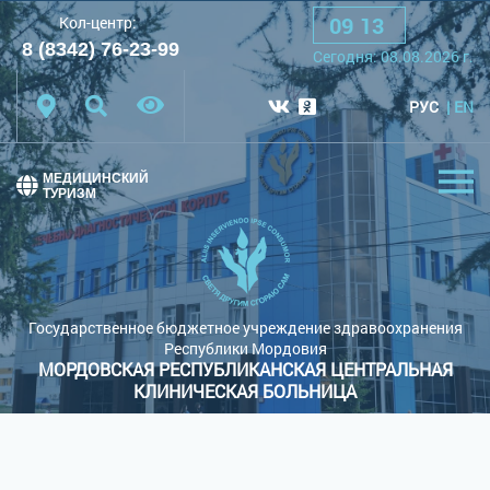
09
:
13
Кол-центр:
A
A
A
Шрифт:
8 (8342) 76-23-99
Cегодня:
08.08.2026
г.
Цветовая схема:
Белая схема
Черная схема
РУС
EN
Обычный сайт
МЕДИЦИНСКИЙ
ТУРИЗМ
Государственное бюджетное учреждение здравоохранения
Республики Мордовия
МОРДОВСКАЯ РЕСПУБЛИКАНСКАЯ ЦЕНТРАЛЬНАЯ
КЛИНИЧЕСКАЯ БОЛЬНИЦА