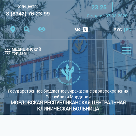
23
:
25
Кол-центр:
A
A
A
Шрифт:
8 (8342) 76-23-99
Сегодня:
07.08.2026
г.
Цветовая схема:
Белая схема
Черная схема
РУС
EN
Обычный сайт
МЕДИЦИНСКИЙ
ТУРИЗМ
Государственное бюджетное учреждение здравоохранения
Республики Мордовия
МОРДОВСКАЯ РЕСПУБЛИКАНСКАЯ ЦЕНТРАЛЬНАЯ
КЛИНИЧЕСКАЯ БОЛЬНИЦА