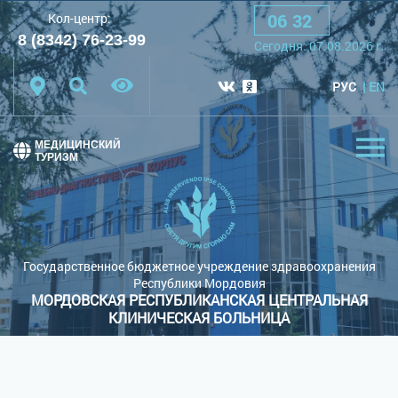
06
:
32
Кол-центр:
A
A
A
Шрифт:
8 (8342) 76-23-99
Сегодня:
07.08.2026
г.
Цветовая схема:
Белая схема
Черная схема
РУС
EN
Обычный сайт
МЕДИЦИНСКИЙ
ТУРИЗМ
Государственное бюджетное учреждение здравоохранения
Республики Мордовия
МОРДОВСКАЯ РЕСПУБЛИКАНСКАЯ ЦЕНТРАЛЬНАЯ
КЛИНИЧЕСКАЯ БОЛЬНИЦА