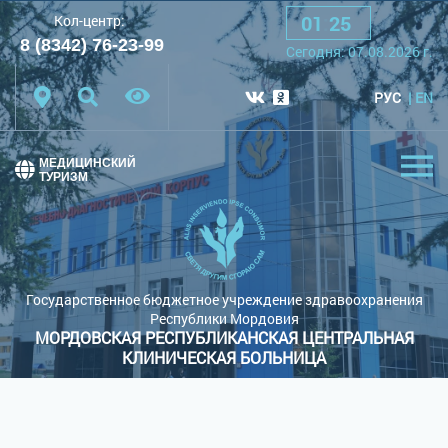
01
:
25
Кол-центр:
A
A
A
Шрифт:
8 (8342) 76-23-99
Сегодня:
07.08.2026
г.
Цветовая схема:
Белая схема
Черная схема
РУС
EN
Обычный сайт
МЕДИЦИНСКИЙ
ТУРИЗМ
Государственное бюджетное учреждение здравоохранения
Республики Мордовия
МОРДОВСКАЯ РЕСПУБЛИКАНСКАЯ ЦЕНТРАЛЬНАЯ
КЛИНИЧЕСКАЯ БОЛЬНИЦА