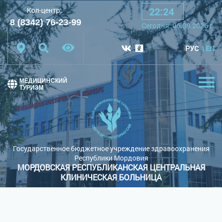
22
:
24
Кол-центр:
A
A
A
Шрифт:
8 (8342) 76-23-99
Cегодня:
06.08.2026
г.
Цветовая схема:
Белая схема
Черная схема
РУС
EN
Обычный сайт
МЕДИЦИНСКИЙ
ТУРИЗМ
Государственное бюджетное учреждение здравоохранения
Республики Мордовия
МОРДОВСКАЯ РЕСПУБЛИКАНСКАЯ ЦЕНТРАЛЬНАЯ
КЛИНИЧЕСКАЯ БОЛЬНИЦА