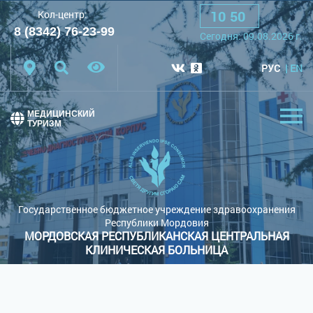
10
:
50
Кол-центр:
A
A
A
Шрифт:
8 (8342) 76-23-99
Сегодня:
09.08.2026
г.
Цветовая схема:
Белая схема
Черная схема
РУС
EN
Обычный сайт
МЕДИЦИНСКИЙ
ТУРИЗМ
Государственное бюджетное учреждение здравоохранения
Республики Мордовия
МОРДОВСКАЯ РЕСПУБЛИКАНСКАЯ ЦЕНТРАЛЬНАЯ
КЛИНИЧЕСКАЯ БОЛЬНИЦА