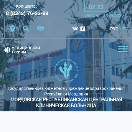
02
:
23
Кол-центр:
A
A
A
Шрифт:
8 (8342) 76-23-99
Сегодня:
07.08.2026
г.
Цветовая схема:
Белая схема
Черная схема
РУС
EN
Обычный сайт
МЕДИЦИНСКИЙ
ТУРИЗМ
Государственное бюджетное учреждение здравоохранения
Республики Мордовия
МОРДОВСКАЯ РЕСПУБЛИКАНСКАЯ ЦЕНТРАЛЬНАЯ
КЛИНИЧЕСКАЯ БОЛЬНИЦА