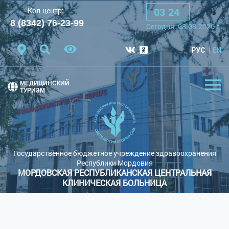
03
:
24
Кол-центр:
A
A
A
Шрифт:
8 (8342) 76-23-99
Сегодня:
08.08.2026
г.
Цветовая схема:
Белая схема
Черная схема
РУС
EN
Обычный сайт
МЕДИЦИНСКИЙ
ТУРИЗМ
Государственное бюджетное учреждение здравоохранения
Республики Мордовия
МОРДОВСКАЯ РЕСПУБЛИКАНСКАЯ ЦЕНТРАЛЬНАЯ
КЛИНИЧЕСКАЯ БОЛЬНИЦА