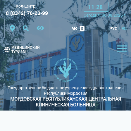
11
:
28
Кол-центр:
A
A
A
Шрифт:
8 (8342) 76-23-99
Cегодня:
06.08.2026
г.
Цветовая схема:
Белая схема
Черная схема
РУС
EN
Обычный сайт
МЕДИЦИНСКИЙ
ТУРИЗМ
Государственное бюджетное учреждение здравоохранения
Республики Мордовия
МОРДОВСКАЯ РЕСПУБЛИКАНСКАЯ ЦЕНТРАЛЬНАЯ
КЛИНИЧЕСКАЯ БОЛЬНИЦА