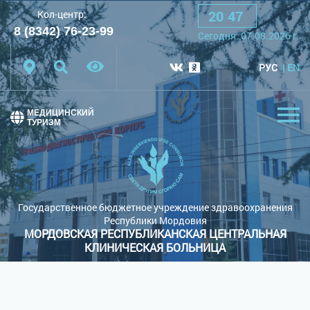
20
:
47
Кол-центр:
A
A
A
Шрифт:
8 (8342) 76-23-99
Сегодня:
07.08.2026
г.
Цветовая схема:
Белая схема
Черная схема
РУС
EN
Обычный сайт
МЕДИЦИНСКИЙ
ТУРИЗМ
Государственное бюджетное учреждение здравоохранения
Республики Мордовия
МОРДОВСКАЯ РЕСПУБЛИКАНСКАЯ ЦЕНТРАЛЬНАЯ
КЛИНИЧЕСКАЯ БОЛЬНИЦА