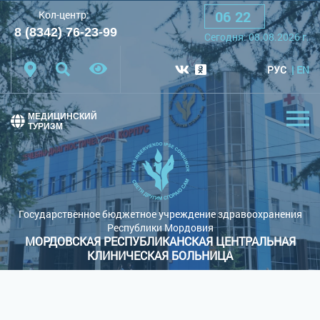
06
:
22
Кол-центр:
A
A
A
Шрифт:
8 (8342) 76-23-99
Сегодня:
08.08.2026
г.
Цветовая схема:
Белая схема
Черная схема
РУС
EN
Обычный сайт
МЕДИЦИНСКИЙ
ТУРИЗМ
Государственное бюджетное учреждение здравоохранения
Республики Мордовия
МОРДОВСКАЯ РЕСПУБЛИКАНСКАЯ ЦЕНТРАЛЬНАЯ
КЛИНИЧЕСКАЯ БОЛЬНИЦА