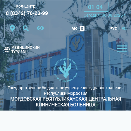
01
:
04
Кол-центр:
A
A
A
Шрифт:
8 (8342) 76-23-99
Cегодня:
06.08.2026
г.
Цветовая схема:
Белая схема
Черная схема
РУС
EN
Обычный сайт
МЕДИЦИНСКИЙ
ТУРИЗМ
Государственное бюджетное учреждение здравоохранения
Республики Мордовия
МОРДОВСКАЯ РЕСПУБЛИКАНСКАЯ ЦЕНТРАЛЬНАЯ
КЛИНИЧЕСКАЯ БОЛЬНИЦА