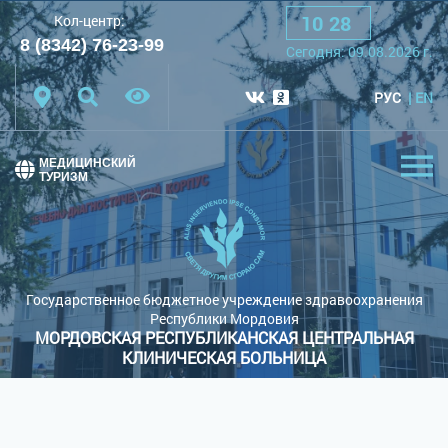
10
:
28
Кол-центр:
A
A
A
Шрифт:
8 (8342) 76-23-99
Cегодня:
09.08.2026
г.
Цветовая схема:
Белая схема
Черная схема
РУС
EN
Обычный сайт
МЕДИЦИНСКИЙ
ТУРИЗМ
Государственное бюджетное учреждение здравоохранения
Республики Мордовия
МОРДОВСКАЯ РЕСПУБЛИКАНСКАЯ ЦЕНТРАЛЬНАЯ
КЛИНИЧЕСКАЯ БОЛЬНИЦА