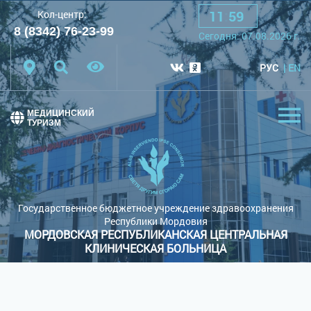
11
:
59
Кол-центр:
A
A
A
Шрифт:
8 (8342) 76-23-99
Сегодня:
07.08.2026
г.
Цветовая схема:
Белая схема
Черная схема
РУС
EN
Обычный сайт
МЕДИЦИНСКИЙ
ТУРИЗМ
Государственное бюджетное учреждение здравоохранения
Республики Мордовия
МОРДОВСКАЯ РЕСПУБЛИКАНСКАЯ ЦЕНТРАЛЬНАЯ
КЛИНИЧЕСКАЯ БОЛЬНИЦА