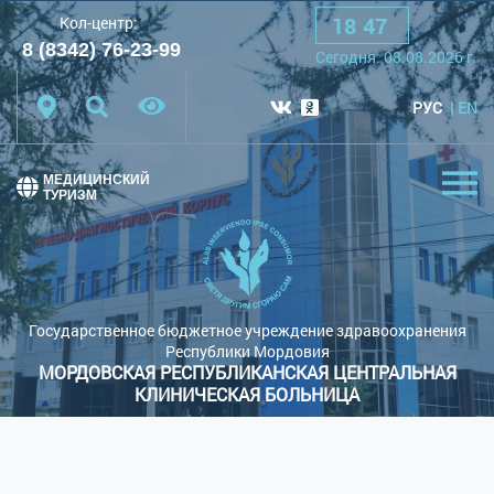
18
:
47
Кол-центр:
A
A
A
Шрифт:
8 (8342) 76-23-99
Cегодня:
08.08.2026
г.
Цветовая схема:
Белая схема
Черная схема
РУС
EN
Обычный сайт
МЕДИЦИНСКИЙ
ТУРИЗМ
Государственное бюджетное учреждение здравоохранения
Республики Мордовия
МОРДОВСКАЯ РЕСПУБЛИКАНСКАЯ ЦЕНТРАЛЬНАЯ
КЛИНИЧЕСКАЯ БОЛЬНИЦА