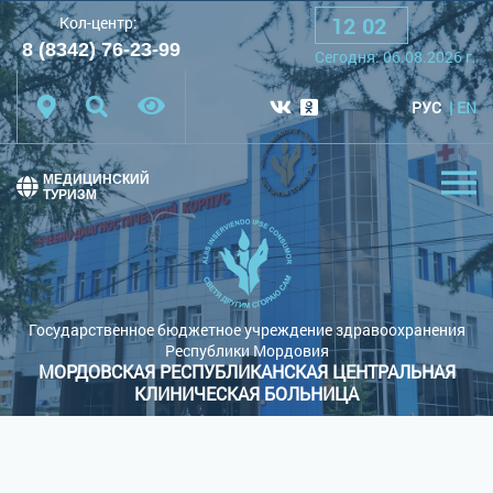
12
:
02
Кол-центр:
A
A
A
Шрифт:
8 (8342) 76-23-99
Cегодня:
06.08.2026
г.
Цветовая схема:
Белая схема
Черная схема
РУС
EN
Обычный сайт
МЕДИЦИНСКИЙ
ТУРИЗМ
Государственное бюджетное учреждение здравоохранения
Республики Мордовия
МОРДОВСКАЯ РЕСПУБЛИКАНСКАЯ ЦЕНТРАЛЬНАЯ
КЛИНИЧЕСКАЯ БОЛЬНИЦА